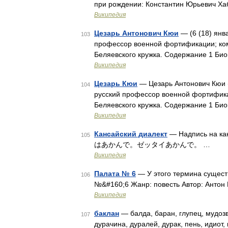
при рождении: Константин Юрьевич Хаб
Википедия
Цезарь Антонович Кюи
— (6 (18) янв
103
профессор военной фортификации; комп
Беляевского кружка. Содержание 1 Би
Википедия
Цезарь Кюи
— Цезарь Антонович Кюи (
104
русский профессор военной фортификац
Беляевского кружка. Содержание 1 Би
Википедия
Кансайский диалект
— Надпись на кан
105
はあかんで。ゼッタイあかんで。 …
Википедия
Палата № 6
— У этого термина существ
106
№&#160;6 Жанр: повесть Автор: Антон 
Википедия
баклан
— балда, баран, глупец, мудозв
107
дурачина, дуралей, дурак, пень, идиот,