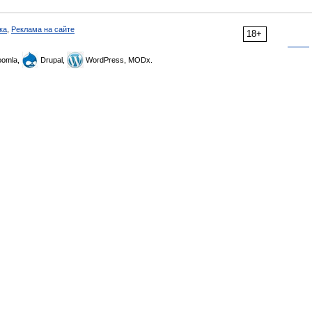
ка
,
Реклама на сайте
18+
omla,
Drupal,
WordPress, MODx.