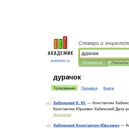
Словари и энциклоп
academic.ru
Толкования
Переводы
дурачок
Толкование
Перевод
Книги
Хабенский К. Ю.
— Константин Хабенск
101
Константин Юрьевич Хабенский Дата ро
Википедия
Хабенский Константин Юрьевич
— Ко
102