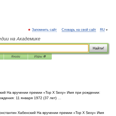
Запомнить сайт
Словарь на свой сайт
RU
едии на Академике
Найти!
Книги
Игры ⚽
ий На вручении премии «Top X Sexy» Имя при рождении:
ждения: 11 января 1972 (37 лет) …
нстантин Хабенский На вручении премии «Top X Sexy» Имя