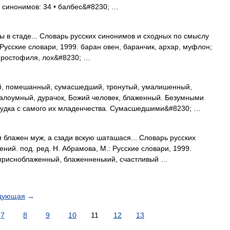
о синонимов: 34 • балбес&#8230; …
ы в стаде... Словарь русских синонимов и сходных по смыслу
 Русские словари, 1999. баран овен, баранчик, архар, муфлон;
, простофиля, лох&#8230; …
й, помешанный, сумасшедший, тронутый, умалишенный,
алоумный, дурачок, Божий человек, блаженный. Безумными
судка с самого их младенчества. Сумасшедшими&#8230; …
блажен муж, а сзади вскую шаташася... Словарь русских
ий. под. ред. Н. Абрамова, М.: Русские словари, 1999.
присноблаженный, блаженненький, счастливый …
дующая
→
7
8
9
10
11
12
13