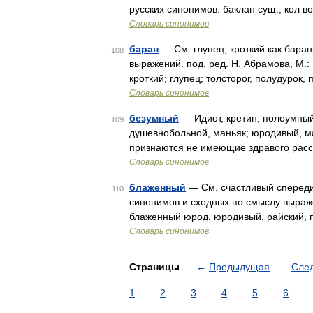
русских синонимов. баклан сущ., кол в
Словарь синонимов
баран
— См. глупец, кроткий как баран
108
выражений. под. ред. Н. Абрамова, М.:
кроткий; глупец; толсторог, полудурок
Словарь синонимов
безумный
— Идиот, кретин, полоумны
109
душевнобольной, маньяк; юродивый, м
признаются не имеющие здравого рас
Словарь синонимов
блаженный
— См. счастливый спереди 
110
синонимов и сходных по смыслу выражен
блаженный юрод, юродивый, райский, 
Словарь синонимов
Страницы
←
Предыдущая
Сле
1
2
3
4
5
6