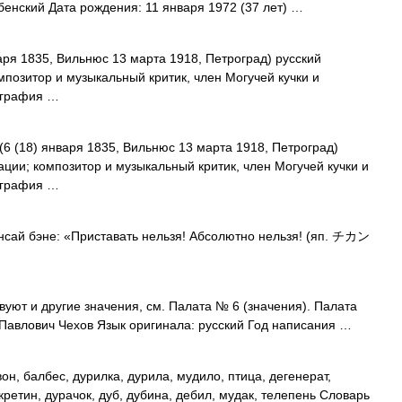
енский Дата рождения: 11 января 1972 (37 лет) …
аря 1835, Вильнюс 13 марта 1918, Петроград) русский
озитор и музыкальный критик, член Могучей кучки и
ография …
6 (18) января 1835, Вильнюс 13 марта 1918, Петроград)
ии; композитор и музыкальный критик, член Могучей кучки и
ография …
сай бэне: «Приставать нельзя! Абсолютно нельзя! (яп. チカン
уют и другие значения, см. Палата № 6 (значения). Палата
Павлович Чехов Язык оригинала: русский Год написания …
он, балбес, дурилка, дурила, мудило, птица, дегенерат,
 кретин, дурачок, дуб, дубина, дебил, мудак, телепень Словарь